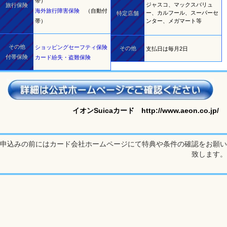
帯）
ジャスコ、マックスバリュ
旅行保険
海外旅行障害保険
（自動付
ー、カルフール、スーパーセ
特定店舗
帯）
ンター、メガマート等
その他
ショッピングセーフティ保険
その他
支払日は毎月2日
付帯保険
カード紛失・盗難保険
イオンSuicaカード http://www.aeon.co.jp/
申込みの前にはカード会社ホームページにて特典や条件の確認をお願い
致します。