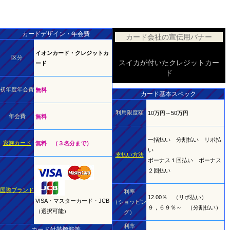
カードデザイン・年会費
カード会社の宣伝用バナー
イオンカード・クレジットカ
区分
スイカが付いたクレジットカー
ード
ド
初年度年会費
無料
カード基本スペック
利用限度額
10万円～50万円
年会費
無料
一括払い 分割払い リボ払
家族カード
無料 （３名分まで）
い
支払い方法
ボーナス１回払い ボーナス
２回払い
国際ブランド
利率
12.00％ （リボ払い）
VISA・マスターカード・JCB
（ショッピン
９，６９％～ （分割払い）
（選択可能）
グ）
利率
カード付帯機能等