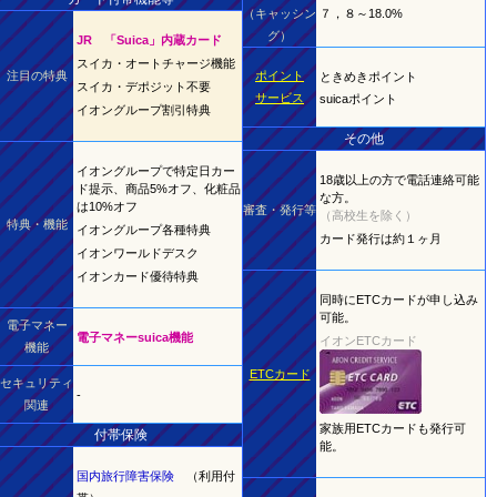
（キャッシン
７，８～18.0%
グ）
JR 「Suica」内蔵カード
スイカ・オートチャージ機能
注目の特典
ポイント
ときめきポイント
スイカ・デポジット不要
サービス
suicaポイント
イオングループ割引特典
その他
イオングループで特定日カー
18歳以上の方で電話連絡可能
ド提示、商品5%オフ、化粧品
な方。
は10%オフ
審査・発行等
（高校生を除く）
特典・機能
イオングループ各種特典
カード発行は約１ヶ月
イオンワールドデスク
イオンカード優待特典
同時にETCカードが申し込み
可能。
電子マネー
電子マネーsuica機能
イオンETCカード
機能
ETCカード
セキュリティ
-
関連
家族用ETCカードも発行可
付帯保険
能。
国内旅行障害保険
（利用付