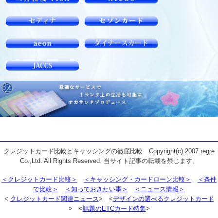
クレジットカード比較とキャッシングの徹底比較 Copyright(c) 2007 regre
Co.,Ltd. All Rights Reserved. 当サイト記事の転載を禁じます。
＜クレジットカード比較＞
＜キャッシング・カードローン比較＞
＜条件
で比較＞
＜知っておきたい事＞
＜ニュース情報＞
<
クレジットカード関連ニュース
> <
デザインの選べるクレジットカード
> <
話題のETCカード特集
>