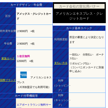
カードデザイン・年会費
カード会社の宣伝用バナー
アメリカンエキスプレス・クレ
アメックス・クレジットカー
区分
ジットカード
ド
カード基本スペック
初年度年会費
２9000円 +税
所定の審査により決定になり
利用限度額
ます
年会費
２9000円 +税
一括払い 分割払い ボーナ
１枚目無料
家族カード
ス払い
12000円 +税
支払い方法
リボルビング払い
（コンパニオンカードに別途
申し込み）
アメリカンエキス
国際ブランド
利率
プレス
（ショッピン
-
（JCB加盟店でも利用可能）
グ）
利率
カード付帯機能等
（キャッシン
-
エアポートラウンジ無料サー
グ）