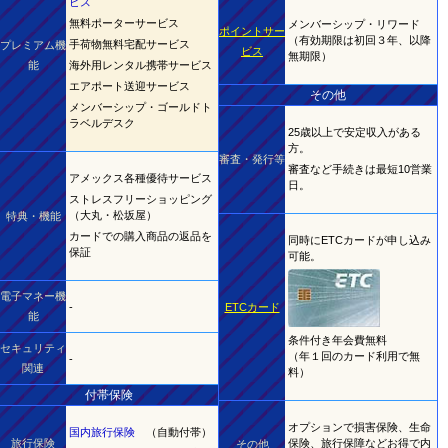
ビス
無料ポーターサービス
メンバーシップ・リワード
ポイントサー
（有効期限は初回３年、以降
手荷物無料宅配サービス
プレミアム機
ビス
無期限）
能
海外用レンタル携帯サービス
エアポート送迎サービス
その他
メンバーシップ・ゴールドト
ラベルデスク
25歳以上で安定収入がある
方。
審査・発行等
審査など手続きは最短10営業
アメックス各種優待サービス
日。
ストレスフリーショッピング
（大丸・松坂屋）
特典・機能
カードでの購入商品の返品を
同時にETCカードが申し込み
保証
可能。
電子マネー機
-
ETCカード
能
条件付き年会費無料
セキュリティ
（年１回のカード利用で無
-
関連
料）
付帯保険
オプションで損害保険、生命
国内旅行保険
（自動付帯）
旅行保険
保険、旅行保障などお得で内
その他