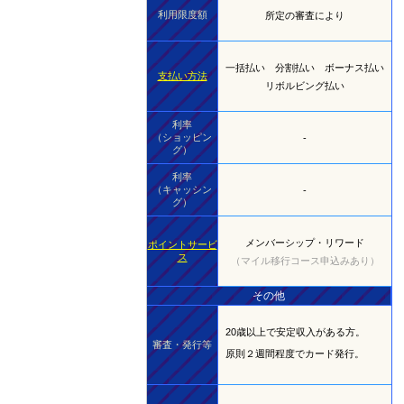
利用限度額
所定の審査により
一括払い 分割払い ボーナス払い
支払い方法
リボルビング払い
利率
（ショッピン
-
グ）
利率
（キャッシン
-
グ）
メンバーシップ・リワード
ポイントサービ
ス
（マイル移行コース申込みあり）
その他
20歳以上で安定収入がある方。
審査・発行等
原則２週間程度でカード発行。