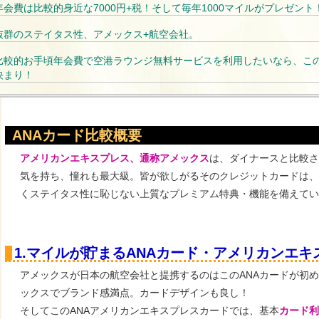
年会費は比較的身近な7000円+税！そして毎年1000マイルがプレゼント
抜群のステイタス性、アメックス+航空会社。
比較的お手頃年会費で空港ラウンジ無料サービスを利用したいなら、こ
決まり！
ANAカード比較概要
アメリカンエキスプレス、通称アメックス
は、ダイナースと比較さ
気を持ち、憧れも最大級。皆が欲しがるそのクレジットカードは、
くステイタス性に恥じない上質なプレミアム特典・機能を備えてい
1.マイルが貯まるANAカード・アメリカンエキ
アメックスが日本の航空会社と提携するのはこのANAカードが初
ックスでブランド感満点。カードデザインも良し！
そしてこのANAアメリカンエキスプレスカードでは、基本
カード利