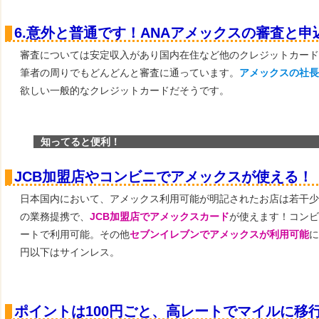
6.意外と普通です！ANAアメックスの審査と申
審査については安定収入があり国内在住など他のクレジットカード
筆者の周りでもどんどんと審査に通っています。
アメックスの社長
欲しい一般的なクレジットカードだそうです。
知ってると便利！
JCB加盟店やコンビニでアメックスが使える！
日本国内において、アメックス利用可能が明記されたお店は若干少
の業務提携で、
JCB加盟店でアメックスカード
が使えます！コンビ
ートで利用可能。その他
セブンイレブンでアメックスが利用可能
に
円以下はサインレス。
ポイントは100円ごと、高レートでマイルに移