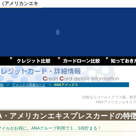
ス（アメリカンエキ
比較
>
アメックス関連カード
>
ANAアメックス
比較ならゴールドクラス級。航空
ANAアメリカンエキス
NA・アメリカンエキスプレスカードの特
マイルがお得に。ANAグループ利用で１，5倍貯まる！