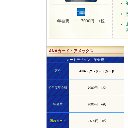
年会費 ： 7000円 +税
ANAカード・アメックス
カードデザイン・年会費
区分
ANA・クレジットカード
初年度年会費
7000円 +税
年会費
7000円 +税
家族カード
２500円 +税