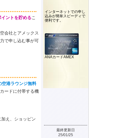
インターネットでの申し
込みが簡単スピーディで
ポイントを貯める
こ
便利です。
空会社とアメックス
力で申し込む事が可
ANAカードAMEX
の空港ラウンジ無料
カードに付帯する機
に加え、ショッピン
最終更新日
25/01/25