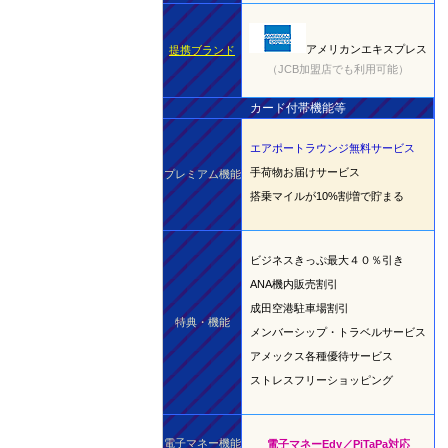
アメリカンエキスプレス
提携ブランド
（JCB加盟店でも利用可能）
カード付帯機能等
エアポートラウンジ無料サービス
手荷物お届けサービス
プレミアム機能
搭乗マイルが10%割増で貯まる
ビジネスきっぷ最大４０％引き
ANA機内販売割引
成田空港駐車場割引
特典・機能
メンバーシップ・トラベルサービス
アメックス各種優待サービス
ストレスフリーショッピング
電子マネー機能
電子マネーEdy／PiTaPa対応