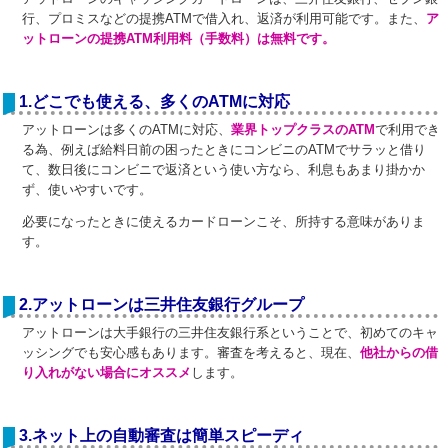
行、プロミスなどの提携ATMで借入れ、返済が利用可能です。また、
ア
ットローンの提携ATM利用料（手数料）は無料です。
1.どこでも使える、多くのATMに対応
アットローンは多くのATMに対応、
業界トップクラスのATM
で利用でき
る為、例えば給料日前の困ったときにコンビニのATMでサラッと借り
て、数日後にコンビニで返済という使い方なら、利息もあまり掛かか
ず、使いやすいです。
必要になったときに使えるカードローンこそ、所持する意味がありま
す。
2.アットローンは三井住友銀行グループ
アットローンは大手銀行の三井住友銀行系ということで、初めてのキャ
ッシングでも安心感もあります。審査を考えると、現在、
他社からの借
り入れがない場合にオススメ
します。
3.ネット上の自動審査は簡単スピーディ