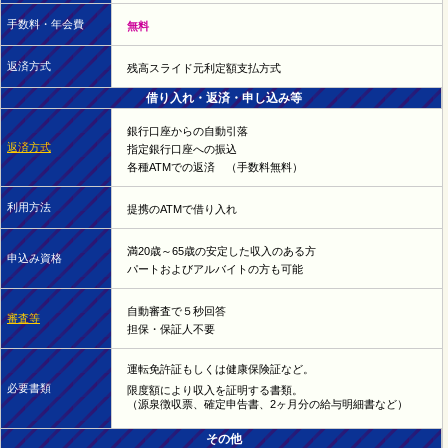
手数料・年会費
無料
返済方式
残高スライド元利定額支払方式
借り入れ・返済・申し込み等
銀行口座からの自動引落
返済方式
指定銀行口座への振込
各種ATMでの返済 （手数料無料）
利用方法
提携のATMで借り入れ
満20歳～65歳の安定した収入のある方
申込み資格
パートおよびアルバイトの方も可能
自動審査で５秒回答
審査等
担保・保証人不要
運転免許証もしくは健康保険証など。
必要書類
限度額により収入を証明する書類。
（源泉徴収票、確定申告書、2ヶ月分の給与明細書など）
その他