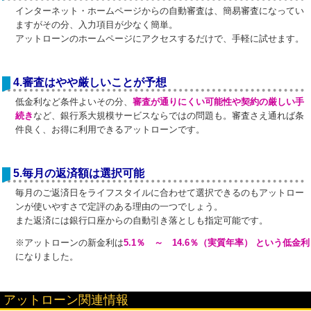
インターネット・ホームページからの自動審査は、簡易審査になってい
ますがその分、入力項目が少なく簡単。
アットローンのホームページにアクセスするだけで、手軽に試せます。
4.審査はやや厳しいことが予想
低金利など条件よいその分、
審査が通りにくい可能性や契約の厳しい手
続き
など、銀行系大規模サービスならではの問題も。審査さえ通れば条
件良く、お得に利用できるアットローンです。
5.毎月の返済額は選択可能
毎月のご返済日をライフスタイルに合わせて選択できるのもアットロー
ンが使いやすさで定評のある理由の一つでしょう。
また返済には銀行口座からの自動引き落としも指定可能です。
※アットローンの新金利は
5.1％ ～ 14.6％（実質年率） という低金利
になりました。
アットローン関連情報