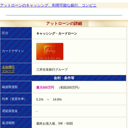
アットローンのキャッシング、利用可能な銀行、コンビニ
アットローンの詳細
区分
キャッシング・カードローン
カードデザイン
金融機関
三井住友銀行グループ
グループ
金利・条件等
融資限度額
最大500万円
（初回200万円）
利率（実質年率）
5.1% ～ 14.6%
遅延損害金
-
返済期間
最終お借入後、5年・60回