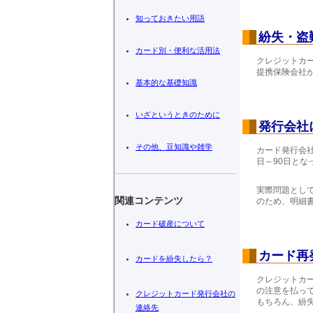
知っておきたい用語
紛失・盗
カード別・便利な活用法
クレジットカ
提携保険会社
基本的な基礎知識
いざというときのために
発行会社
その他、豆知識や雑学
カード発行会
日～90日とな
実際問題とし
関連コンテンツ
のため、明細
カード破産について
カード再
カードを紛失したら？
クレジットカ
の注意を払っ
クレジットカード発行会社の
もちろん、紛
連絡先